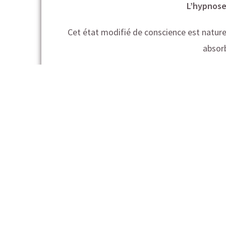
L’hypnose 
Cet état modifié de conscience est nature
absorb
Je pratique l’
hypno
Pour les en