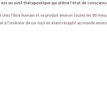
est un outil thérapeutique qui utilise l’état de conscienc
l chez l’être humain et se produit environ toutes les 90 min
é à l’intérieur de soi tout en étant réceptif au monde envir
Cet état naturel fait partie de notre fonctionnement de base
se
avec les
adultes
, les
adolescents
et les
enfants
à partir 
fants au-dessous de 4 ans, je propose un accompagnement e
Mon cabinet se trouve à Vernier, près de Genève.