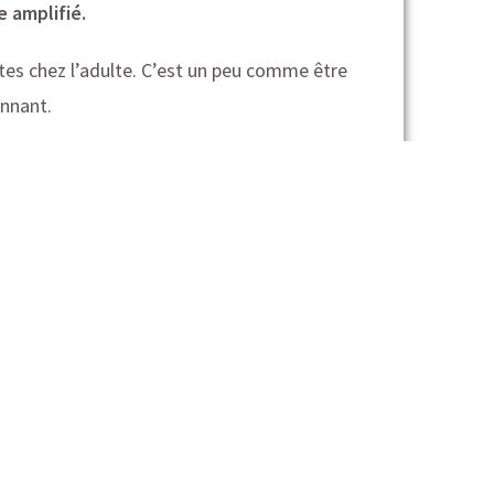
e amplifié.
utes chez l’adulte. C’est un peu comme être
onnant.
.
de l’entrée à l’école.
n Sleeptalk.